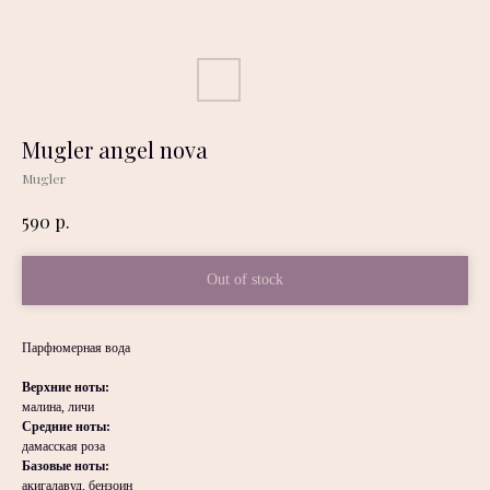
Mugler angel nova
Mugler
р.
590
Out of stock
Парфюмерная вода
Верхние ноты:
малина, личи
Средние ноты:
дамасская роза
Базовые ноты:
акигалавуд, бензоин